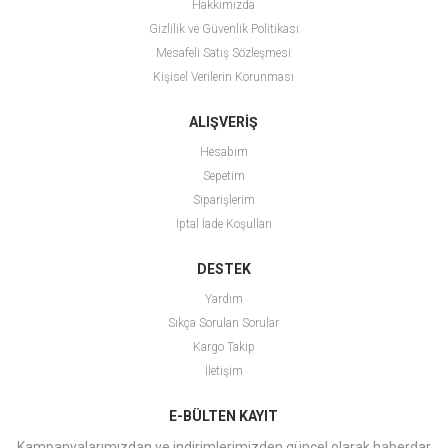
Hakkımızda
Gizlilik ve Güvenlik Politikası
Mesafeli Satış Sözleşmesi
Kişisel Verilerin Korunması
ALIŞVERİŞ
Hesabım
Sepetim
Siparişlerim
İptal İade Koşulları
DESTEK
Yardım
Sıkça Sorulan Sorular
Kargo Takip
İletişim
E-BÜLTEN KAYIT
Kampanyalarımızdan ve indirimlerimizden güncel olarak haberdar