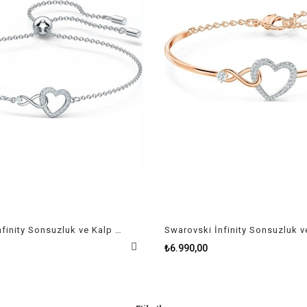
Swarovski İnfinity Sonsuzluk ve Kalp Sembollü Beyaz Rodyum Kaplama Bileklik
₺6.990,00