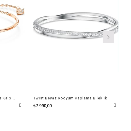
Swarovski İnfinity Sonsuzluk ve Kalp Sembollü Beyaz Bileklik
Twist Beyaz Rodyum Kaplama Bileklik
₺7.990,00