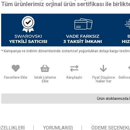
Tüm ürünlerimiz orjinal ürün sertifikası ile birlik
* Kampanya ve indirim dönemlerinde sistemsel yoğunluktan dolayı kargo teslimat
Favorilere Ekle
İstek Listeme
Karşılaştır
Fiyat Düşünce
Gelinc
Ekle
Haber Ver
Ürün stoklarımızda 
ZELLIKLERI
YORUMLAR
(0)
ÖDEME SEÇENEKL