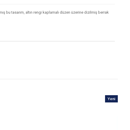
nmış bu tasarım, altın rengi kaplamalı düzen üzerine dizilmiş berrak
Yeni
Ürün