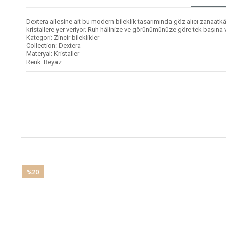
Dextera ailesine ait bu modern bileklik tasarımında göz alıcı zanaatkâr
kristallere yer veriyor. Ruh hâlinize ve görünümünüze göre tek başına v
Kategori: Zincir bileklikler
Collection: Dextera
Materyal: Kristaller
Renk: Beyaz
%20
İndirim
%20İndirim