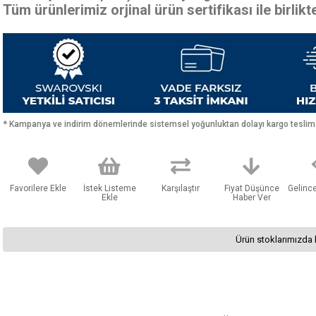
Tüm ürünlerimiz orjinal ürün sertifikası ile birlik
* Kampanya ve indirim dönemlerinde sistemsel yoğunluktan dolayı kargo teslimat
Favorilere Ekle
İstek Listeme
Karşılaştır
Fiyat Düşünce
Gelinc
Ekle
Haber Ver
Ürün stoklarımızda 