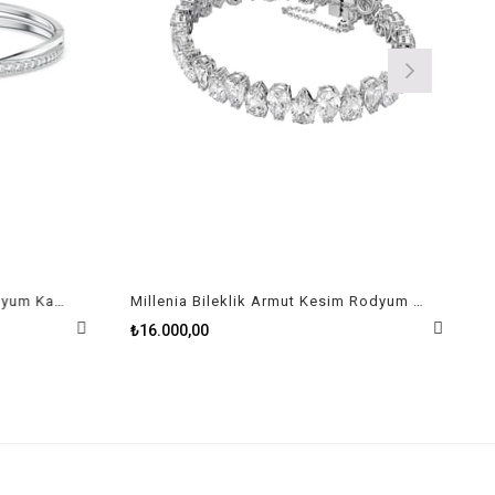
Twist Rows Bileklik Beyaz Rodyum Kaplama Size S
Millenia Bileklik Armut Kesim Rodyum Kaplama
₺16.000,00