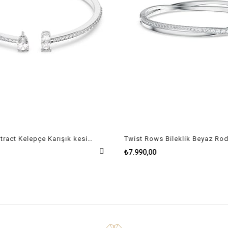
Mesmera Attract Kelepçe Karışık kesimler, Beyaz, Rodyum kaplama Size L
₺7.990,00