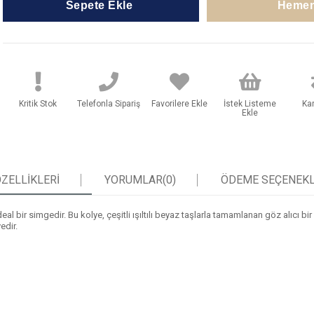
Kritik Stok
Telefonla Sipariş
Favorilere Ekle
İstek Listeme
Kar
Ekle
ZELLIKLERI
YORUMLAR
(0)
ÖDEME SEÇENEKL
al bir simgedir. Bu kolye, çeşitli ışıltılı beyaz taşlarla tamamlanan göz alıcı bi
edir.