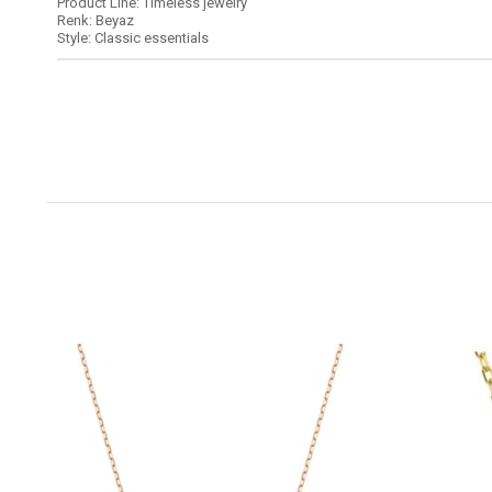
Product Line: Timeless jewelry
Renk: Beyaz
Style: Classic essentials