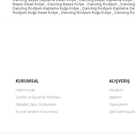
Beyaz Swan Kolye
,
Dancing Beyaz Kolye
,
Dancing Rodyum
,
Dancin
Dancing Rodyum Kaplama Kuğu Kolye
,
Dancing Rodyum Kaplama Sw
Rodyum Kuğu Swan Kolye
,
Dancing Rodyum Kuğu Kolye
,
Dancing R
KURUMSAL
ALIŞVERİŞ
Hakkımızda
Hesabım
Gizlilik ve Güvenlik Politikası
Sepetim
Mesafeli Satış Sözleşmesi
Siparişlerim
Kişisel Verilerin Korunması
İptal İade Koşull