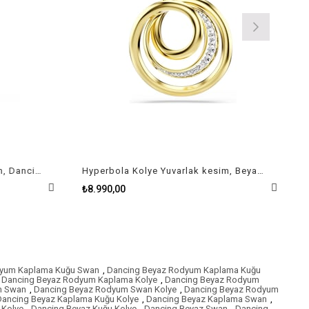
Constella Kolye Yuvarlak kesim, Dancing stone, Beyaz, Rodyum kaplama
Hyperbola Kolye Yuvarlak kesim, Beyaz, Altın rengi kaplama
₺8.990,00
dyum Kaplama Kuğu Swan
,
Dancing Beyaz Rodyum Kaplama Kuğu
Dancing Beyaz Rodyum Kaplama Kolye
,
Dancing Beyaz Rodyum
m Swan
,
Dancing Beyaz Rodyum Swan Kolye
,
Dancing Beyaz Rodyum
Dancing Beyaz Kaplama Kuğu Kolye
,
Dancing Beyaz Kaplama Swan
,
 Kolye
,
Dancing Beyaz Kuğu Kolye
,
Dancing Beyaz Swan
,
Dancing