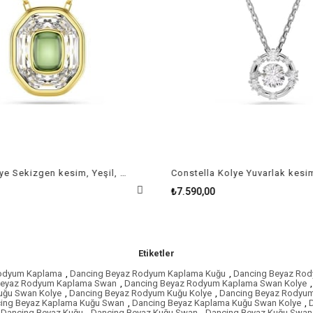
Chroma Kolye Sekizgen kesim, Yeşil, Altın rengi kaplama
₺7.590,00
Etiketler
Rodyum Kaplama
,
Dancing Beyaz Rodyum Kaplama Kuğu
,
Dancing Beyaz Ro
Beyaz Rodyum Kaplama Swan
,
Dancing Beyaz Rodyum Kaplama Swan Kolye
,
uğu Swan Kolye
,
Dancing Beyaz Rodyum Kuğu Kolye
,
Dancing Beyaz Rodyu
ing Beyaz Kaplama Kuğu Swan
,
Dancing Beyaz Kaplama Kuğu Swan Kolye
,
Dancing Beyaz Kuğu
,
Dancing Beyaz Kuğu Swan
,
Dancing Beyaz Kuğu Swan