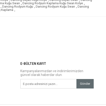
ama Kuğu Swan
,
Dancing Rodyum Kaplama Kuğu Swan Kolye
,
,
Dancing Rodyum Kuğu
,
Dancing Rodyum Kuğu Swan
,
Dancing
g Kaplama
,
E-BÜLTEN KAYIT
Kampanyalarımızdan ve indirimlerimizden
güncel olarak haberdar olun.
Gönder