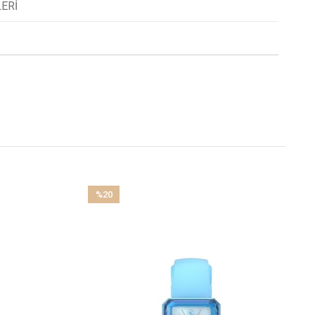
ERI
%20
İndirim
%20İndirim