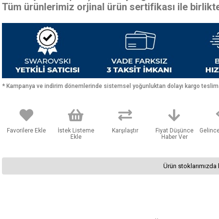
Tüm ürünlerimiz orjinal ürün sertifikası ile birlik
* Kampanya ve indirim dönemlerinde sistemsel yoğunluktan dolayı kargo teslimat
Favorilere Ekle
İstek Listeme
Karşılaştır
Fiyat Düşünce
Gelinc
Ekle
Haber Ver
Ürün stoklarımızda 