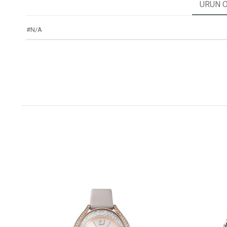
ÜRÜN Ö
#N/A