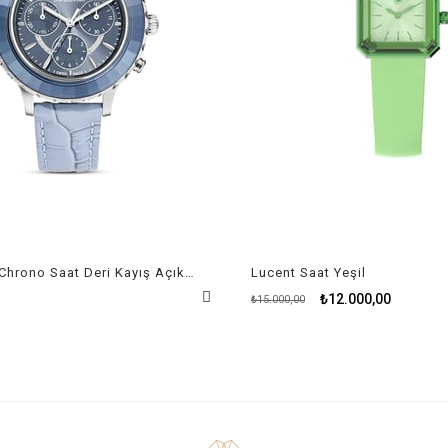
Octea Lux Chrono Saat Deri Kayış Açık Mavi Paslanmaz Çelik
Lucent Saat Yeşil
₺12.000,00
₺15.000,00