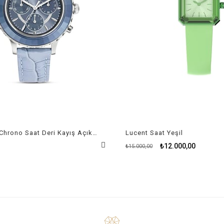
Octea Lux Chrono Saat Deri Kayış Açık Mavi Paslanmaz Çelik
Lucent Saat Yeşil
₺12.000,00
₺15.000,00