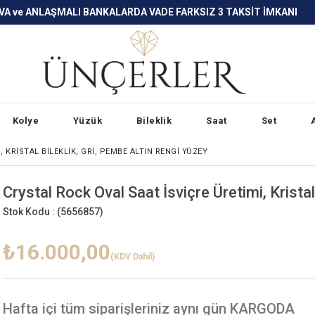
LARDA VADE FARKSIZ 3 TAKSİT İMKANI
Kolye
Yüzük
Bileklik
Saat
Set
 KRISTAL BILEKLIK, GRI, PEMBE ALTIN RENGI YÜZEY
Crystal Rock Oval Saat İsviçre Üretimi, Kristal
Stok Kodu :
(5656857)
₺16.000,00
(KDV Dahil)
Hafta içi
tüm siparişleriniz aynı gün KARGODA