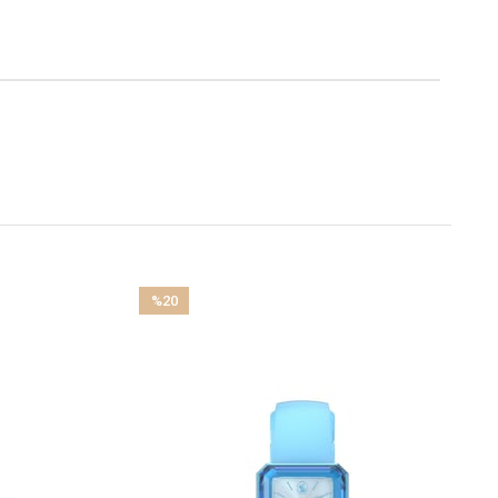
%20
İndirim
%20İndirim