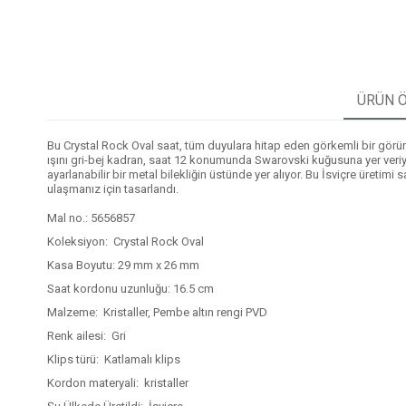
ÜRÜN Ö
Bu Crystal Rock Oval saat, tüm duyulara hitap eden görkemli bir görün
ışını gri-bej kadran, saat 12 konumunda Swarovski kuğusuna yer veriyor 
ayarlanabilir bir metal bilekliğin üstünde yer alıyor. Bu İsviçre üret
ulaşmanız için tasarlandı.
Mal no.: 5656857
Koleksiyon: Crystal Rock Oval
Kasa Boyutu: 29 mm x 26 mm
Saat kordonu uzunluğu: 16.5 cm
Malzeme: Kristaller, Pembe altın rengi PVD
Renk ailesi: Gri
Klips türü: Katlamalı klips
Kordon materyali: kristaller