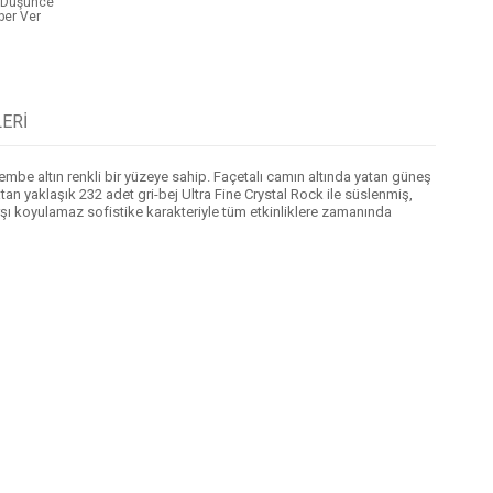
t Düşünce
ber Ver
ERI
mbe altın renkli bir yüzeye sahip. Façetalı camın altında yatan güneş
tan yaklaşık 232 adet gri-bej Ultra Fine Crystal Rock ile süslenmiş,
arşı koyulamaz sofistike karakteriyle tüm etkinliklere zamanında