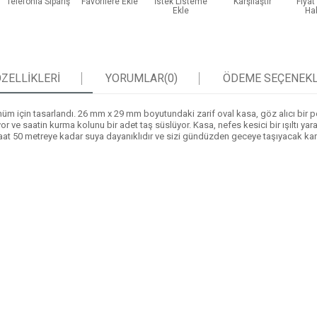
Telefonla Sipariş
Favorilere Ekle
İstek Listeme
Karşılaştır
Fiya
Ekle
Ha
ZELLIKLERI
YORUMLAR
(0)
ÖDEME SEÇENEKL
üm için tasarlandı. 26 mm x 29 mm boyutundaki zarif oval kasa, göz alıcı bir pe
ve saatin kurma kolunu bir adet taş süslüyor. Kasa, nefes kesici bir ışıltı yara
imi saat 50 metreye kadar suya dayanıklıdır ve sizi gündüzden geceye taşıyacak k