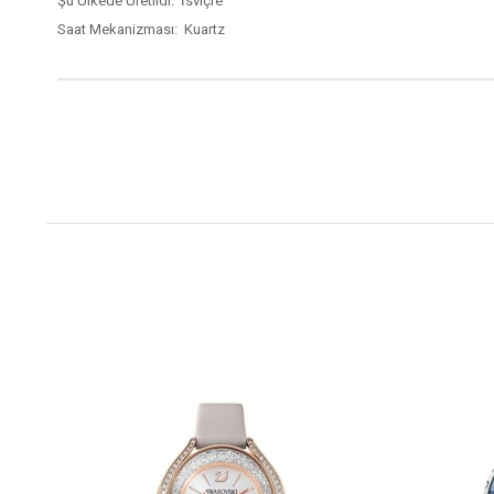
Şu Ülkede Üretildi: İsviçre
Saat Mekanizması: Kuartz