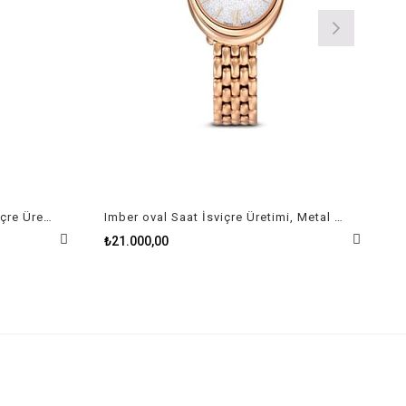
Dextera Halka bileklik saat İsviçre Üretimi, Pembe, Pembe altın rengi kaplama
Imber oval Saat İsviçre Üretimi, Metal bileklik, Altın Rengi, Pembe altın rengi yüzey
₺21.000,00