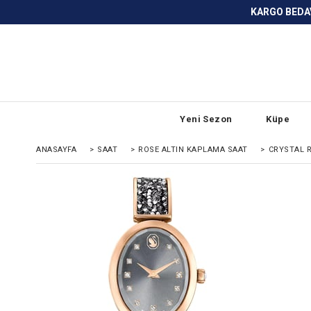
KARGO BEDAVA ve ANLAŞMALI BANKA
Yeni Sezon
Küpe
ANASAYFA
>
SAAT
>
ROSE ALTIN KAPLAMA SAAT
>
CRYSTAL R