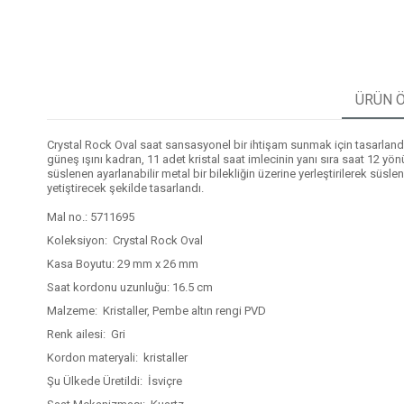
ÜRÜN Ö
Crystal Rock Oval saat sansasyonel bir ihtişam sunmak için tasarlandı
güneş ışını kadran, 11 adet kristal saat imlecinin yanı sıra saat 12 yön
süslenen ayarlanabilir metal bir bilekliğin üzerine yerleştirilerek sü
yetiştirecek şekilde tasarlandı.
Mal no.: 5711695
Koleksiyon: Crystal Rock Oval
Kasa Boyutu: 29 mm x 26 mm
Saat kordonu uzunluğu: 16.5 cm
Malzeme: Kristaller, Pembe altın rengi PVD
Renk ailesi: Gri
Kordon materyali: kristaller
Şu Ülkede Üretildi: İsviçre