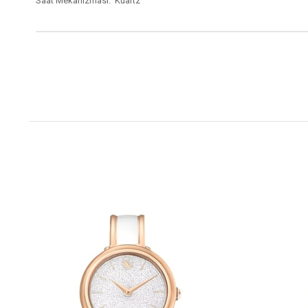
Saat Mekanizması: Kuartz