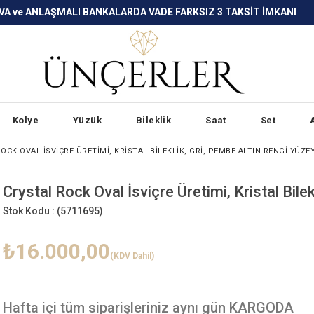
LARDA VADE FARKSIZ 3 TAKSİT İMKANI
Kolye
Yüzük
Bileklik
Saat
Set
OCK OVAL İSVIÇRE ÜRETIMI, KRISTAL BILEKLIK, GRI, PEMBE ALTIN RENGI YÜZE
Crystal Rock Oval İsviçre Üretimi, Kristal Bile
Stok Kodu :
(5711695)
₺16.000,00
(KDV Dahil)
Hafta içi
tüm siparişleriniz aynı gün KARGODA