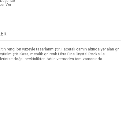
t Düşünce
ber Ver
ERI
 rengi bir yüzeyle tasarlanmıştır. Façetalı camın altında yer alan gri
irilmiştir. Kasa, metalik gri renk Ultra Fine Crystal Rocks ile
inliklerinize doğal seçkinlikten ödün vermeden tam zamanında