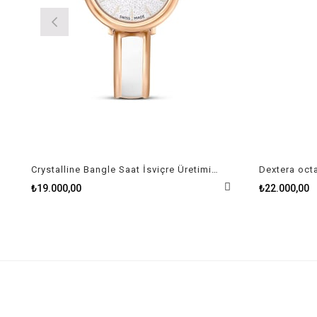
Crystalline Bangle Saat İsviçre Üretimi, Metal bileklik, Beyaz, Pembe altın rengi yüze
₺19.000,00
₺22.000,00