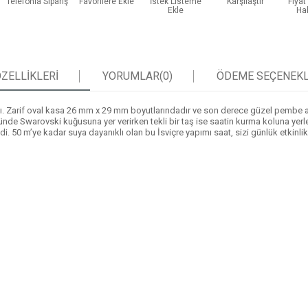
Telefonla Sipariş
Favorilere Ekle
İstek Listeme
Karşılaştır
Fiya
Ekle
Ha
ZELLIKLERI
YORUMLAR
(0)
ÖDEME SEÇENEKL
. Zarif oval kasa 26 mm x 29 mm boyutlarındadır ve son derece güzel pembe altın
ünde Swarovski kuğusuna yer verirken tekli bir taş ise saatin kurma koluna yerleşt
slendi. 50 m’ye kadar suya dayanıklı olan bu İsviçre yapımı saat, sizi günlük etk