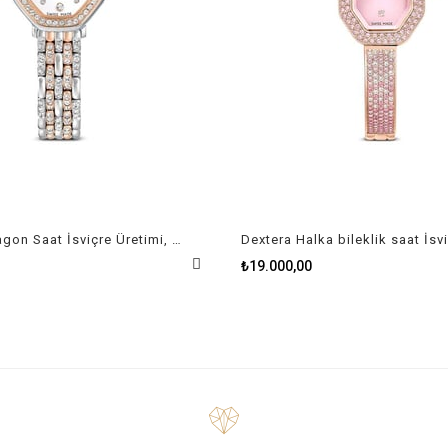
Dextera octagon Saat İsviçre Üretimi, Metal bileklik, Gümüş Rengi, Pembe altın rengi yüzey
₺19.000,00