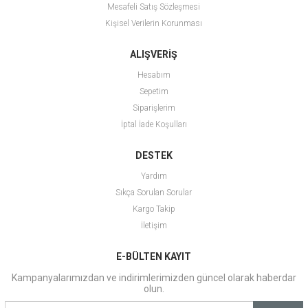
Mesafeli Satış Sözleşmesi
Kişisel Verilerin Korunması
ALIŞVERİŞ
Hesabım
Sepetim
Siparişlerim
İptal İade Koşulları
DESTEK
Yardım
Sıkça Sorulan Sorular
Kargo Takip
İletişim
E-BÜLTEN KAYIT
Kampanyalarımızdan ve indirimlerimizden güncel olarak haberdar
olun.