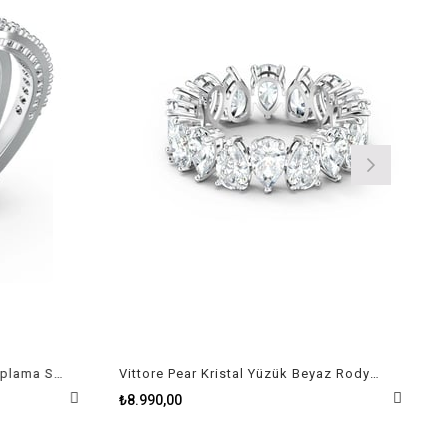
Twist Beyaz Yüzük Rodyum Kaplama Size 52
Vittore Pear Kristal Yüzük Beyaz Rodyum Kaplama Size 58
₺8.990,00