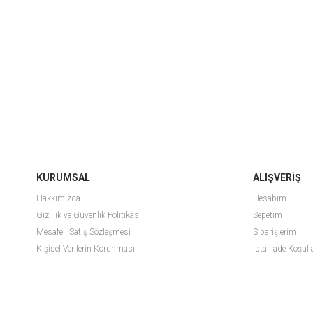
KURUMSAL
ALIŞVERİŞ
Hakkımızda
Hesabım
Gizlilik ve Güvenlik Politikası
Sepetim
Mesafeli Satış Sözleşmesi
Siparişlerim
Kişisel Verilerin Korunması
İptal İade Koşull