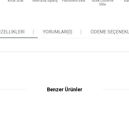
Kritik Stok
Telefonla Sipariş
Favorilere Ekle
İstek Listeme
Kar
Ekle
ZELLIKLERI
YORUMLAR
(0)
ÖDEME SEÇENEKL
Benzer Ürünler