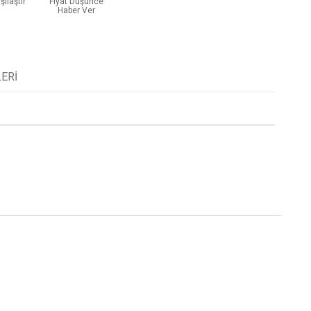
şılaştır
Fiyat Düşünce
Haber Ver
ERI