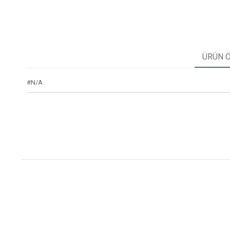
ÜRÜN Ö
#N/A