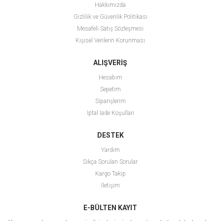
Hakkımızda
Gizlilik ve Güvenlik Politikası
Mesafeli Satış Sözleşmesi
Kişisel Verilerin Korunması
ALIŞVERİŞ
Hesabım
Sepetim
Siparişlerim
İptal İade Koşulları
DESTEK
Yardım
Sıkça Sorulan Sorular
Kargo Takip
İletişim
E-BÜLTEN KAYIT