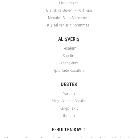
Hakkımızda
Gizlilik ve Güvenlik Politikası
Mesafeli Satış Sözleşmesi
Kişisel Verilerin Korunması
ALIŞVERİŞ
Hesabım
Sepetim
Siparişlerim
İptal İade Koşulları
DESTEK
Yardım
Sıkça Sorulan Sorular
Kargo Takip
İletişim
E-BÜLTEN KAYIT