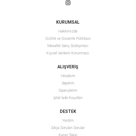
KURUMSAL
Hakkımızda
Gizlilik ve Güvenlik Politikası
Mesafeli Satış Sözleşmesi
Kişisel Verilerin Korunması
ALIŞVERİŞ
Hesabım
Sepetim
Siparişlerim
İptal İade Koşulları
DESTEK
Yardım
Sıkça Sorulan Sorular
Kargo Takip