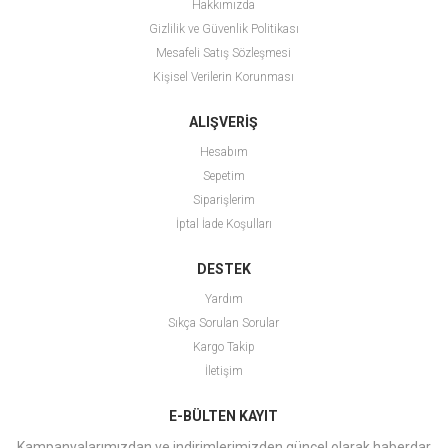
Hakkımızda
Gizlilik ve Güvenlik Politikası
Mesafeli Satış Sözleşmesi
Kişisel Verilerin Korunması
ALIŞVERİŞ
Hesabım
Sepetim
Siparişlerim
İptal İade Koşulları
DESTEK
Yardım
Sıkça Sorulan Sorular
Kargo Takip
İletişim
E-BÜLTEN KAYIT
Kampanyalarımızdan ve indirimlerimizden güncel olarak haberdar