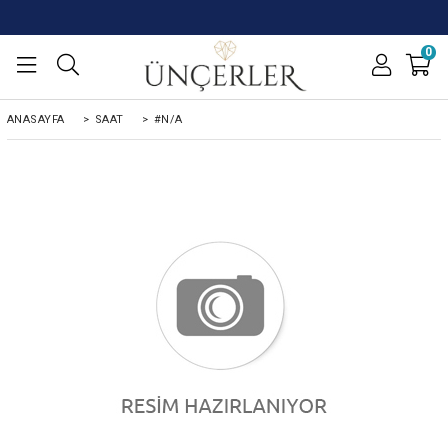
0
ANASAYFA
>
SAAT
>
#N/A