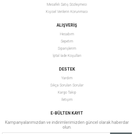
Mesafeli Satış Sözleşmesi
Kişisel Verilerin Korunması
ALIŞVERİŞ
Hesabım
Sepetim
Siparişlerim
İptal İade Koşulları
DESTEK
Yardım
Sıkça Sorulan Sorular
Kargo Takip
İletişim
E-BÜLTEN KAYIT
Kampanyalarımızdan ve indirimlerimizden güncel olarak haberdar
olun.