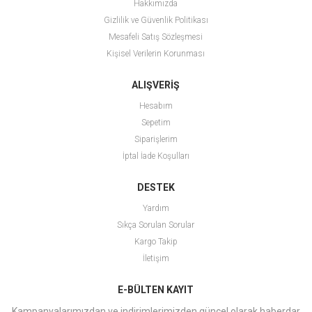
Hakkımızda
Gizlilik ve Güvenlik Politikası
Mesafeli Satış Sözleşmesi
Kişisel Verilerin Korunması
ALIŞVERİŞ
Hesabım
Sepetim
Siparişlerim
İptal İade Koşulları
DESTEK
Yardım
Sıkça Sorulan Sorular
Kargo Takip
İletişim
E-BÜLTEN KAYIT
Kampanyalarımızdan ve indirimlerimizden güncel olarak haberdar