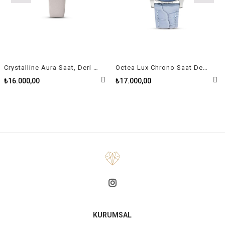
Crystalline Aura Saat, Deri Kayiş, Gri, Pembe Altin Pvd Kaplama
Octea Lux Chrono Saat Deri Kayış Açık Mavi Paslanmaz Çelik
₺16.000,00
₺17.000,00
KURUMSAL