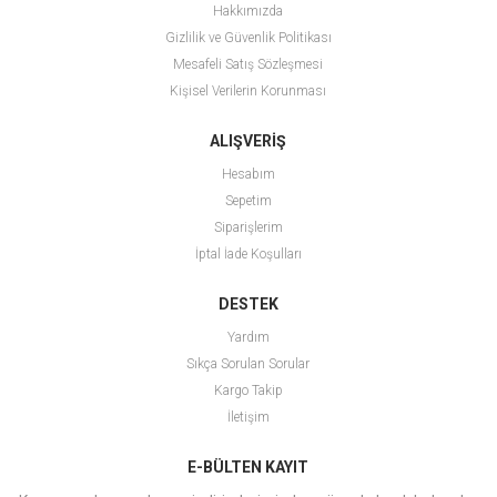
Hakkımızda
Gizlilik ve Güvenlik Politikası
Mesafeli Satış Sözleşmesi
Kişisel Verilerin Korunması
ALIŞVERİŞ
Hesabım
Sepetim
Siparişlerim
İptal İade Koşulları
DESTEK
Yardım
Sıkça Sorulan Sorular
Kargo Takip
İletişim
E-BÜLTEN KAYIT