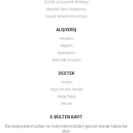
Gizlilik ve Güvenlik Politikası
Mesafeli Satış Sözleşmesi
Kişisel Verilerin Korunması
ALIŞVERİŞ
Hesabım
Sepetim
Siparişlerim
İptal İade Koşulları
DESTEK
Yardım
Sıkça Sorulan Sorular
Kargo Takip
İletişim
E-BÜLTEN KAYIT
Kampanyalarımızdan ve indirimlerimizden güncel olarak haberdar
olun.