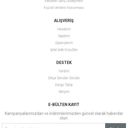
Mesafeli Satış Sözleşmesi
Kişisel Verilerin Korunması
ALIŞVERİŞ
Hesabım
Sepetim
Siparişlerim
İptal İade Koşulları
DESTEK
Yardım
Sıkça Sorulan Sorular
Kargo Takip
İletişim
E-BÜLTEN KAYIT
Kampanyalarımızdan ve indirimlerimizden güncel olarak haberdar
olun.