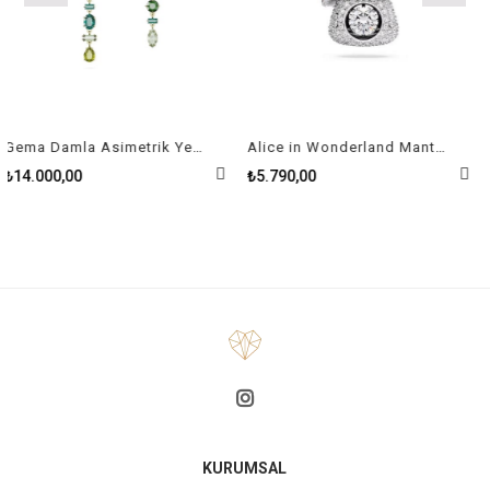
Gema Damla Asimetrik Yeşil Kadın Küpe
Alice in Wonderland Mantar, Kırmızı, Rodyum Kaplama Kolye
000,00
₺5.790,00
₺9.9
KURUMSAL