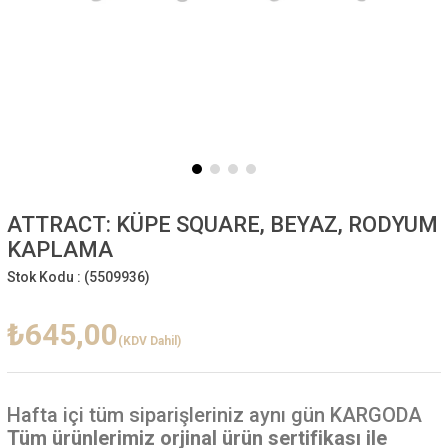
ATTRACT: KÜPE SQUARE, BEYAZ, RODYUM
KAPLAMA
Stok Kodu :
(5509936)
₺645,00
(KDV Dahil)
Hafta içi
tüm siparişleriniz aynı gün KARGODA
Tüm ürünlerimiz orjinal ürün sertifikası ile