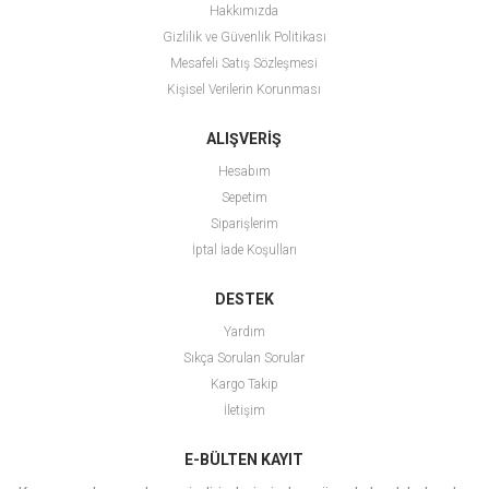
Hakkımızda
Gizlilik ve Güvenlik Politikası
Mesafeli Satış Sözleşmesi
Kişisel Verilerin Korunması
ALIŞVERİŞ
Hesabım
Sepetim
Siparişlerim
İptal İade Koşulları
DESTEK
Yardım
Sıkça Sorulan Sorular
Kargo Takip
İletişim
E-BÜLTEN KAYIT